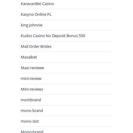
KaravanBet Casino
Kasyno Online PL
king johnnie
Kudos Casino No Deposit Bonus 550
Mail Order Brides
Masalbet
Maxi reviewe
mini-review
Mini-reviews
mombrand
mono brand
mono slot
Mono-brand