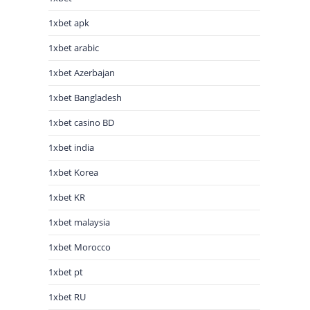
1xbet apk
1xbet arabic
1xbet Azerbajan
1xbet Bangladesh
1xbet casino BD
1xbet india
1xbet Korea
1xbet KR
1xbet malaysia
1xbet Morocco
1xbet pt
1xbet RU