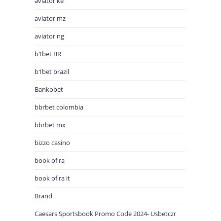
aviator ke
aviator mz
aviator ng
b1bet BR
b1bet brazil
Bankobet
bbrbet colombia
bbrbet mx
bizzo casino
book of ra
book of ra it
Brand
Caesars Sportsbook Promo Code 2024- Usbetczr