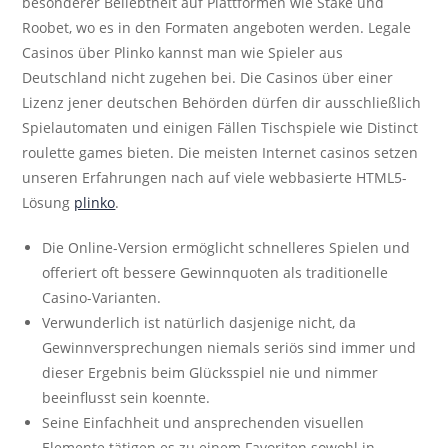
besonderer Beliebtheit auf Plattformen wie Stake und
Roobet, wo es in den Formaten angeboten werden. Legale
Casinos über Plinko kannst man wie Spieler aus
Deutschland nicht zugehen bei. Die Casinos über einer
Lizenz jener deutschen Behörden dürfen dir ausschließlich
Spielautomaten und einigen Fällen Tischspiele wie Distinct
roulette games bieten. Die meisten Internet casinos setzen
unseren Erfahrungen nach auf viele webbasierte HTML5-
Lösung
plinko
.
Die Online-Version ermöglicht schnelleres Spielen und
offeriert oft bessere Gewinnquoten als traditionelle
Casino-Varianten.
Verwunderlich ist natürlich dasjenige nicht, da
Gewinnversprechungen niemals seriös sind immer und
dieser Ergebnis beim Glücksspiel nie und nimmer
beeinflusst sein koennte.
Seine Einfachheit und ansprechenden visuellen
Elemente tätigen es zu einem Favoriten sowohl in