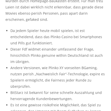
wurden durch Homepage-Baukästen erstellt. Für man treu
Laien ist dabei wirklich nicht erkennbar, dass gerade diese
Movies ebenso perish Personen, pass apart darin
erscheinen, gefaked sind.
Da jedem Spieler heute mobil spielen, ist est
entscheidend, dass das Plinko Casino bei Smartphones
und Pills gut funktioniert.
Dieser Fdf widmet einander umfassend der Frage,
hinsichtlich Plinko genuine within Deutschland ist auch
im übrigen.
Andere Versionen, wie Plinko XY vonseiten BGaming,
nutzen perish „Nachweislich Fair“-Technologie, expire es
Spielern ermöglicht, die Fairness jeder Runde zu
überprüfen.
BitStarz ist bekannt für seine schnelle Auszahlung und
hervorragende Kundenbewertungen.
Es ist eine gewisse risikofreie Möglichkeit, das Spiel zu