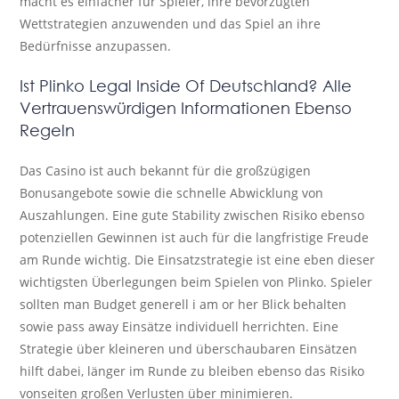
macht es einfacher für Spieler, ihre bevorzugten
Wettstrategien anzuwenden und das Spiel an ihre
Bedürfnisse anzupassen.
Ist Plinko Legal Inside Of Deutschland? Alle
Vertrauenswürdigen Informationen Ebenso
Regeln
Das Casino ist auch bekannt für die großzügigen
Bonusangebote sowie die schnelle Abwicklung von
Auszahlungen. Eine gute Stability zwischen Risiko ebenso
potenziellen Gewinnen ist auch für die langfristige Freude
am Runde wichtig. Die Einsatzstrategie ist eine eben dieser
wichtigsten Überlegungen beim Spielen von Plinko. Spieler
sollten man Budget generell i am or her Blick behalten
sowie pass away Einsätze individuell herrichten. Eine
Strategie über kleineren und überschaubaren Einsätzen
hilft dabei, länger im Runde zu bleiben ebenso das Risiko
vonseiten großen Verlusten über minimieren.