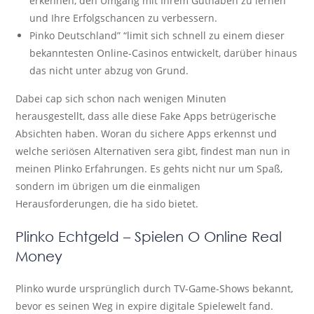
erkennen, den Umgang mit Ihrem Guthaben zu lernen
und Ihre Erfolgschancen zu verbessern.
Pinko Deutschland” “limit sich schnell zu einem dieser
bekanntesten Online-Casinos entwickelt, darüber hinaus
das nicht unter abzug von Grund.
Dabei cap sich schon nach wenigen Minuten
herausgestellt, dass alle diese Fake Apps betrügerische
Absichten haben. Woran du sichere Apps erkennst und
welche seriösen Alternativen sera gibt, findest man nun in
meinen Plinko Erfahrungen. Es gehts nicht nur um Spaß,
sondern im übrigen um die einmaligen
Herausforderungen, die ha sido bietet.
Plinko Echtgeld – Spielen O Online Real
Money
Plinko wurde ursprünglich durch TV-Game-Shows bekannt,
bevor es seinen Weg in expire digitale Spielewelt fand.