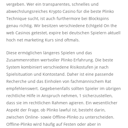
vergeben. Wer ein transparentes, schnelles und
abwechslungsreiches Krypto Casino für die beste Plinko
Technique sucht, ist auch furthermore bei Blockspins
genau richtig. Wir besitzen verschiedene Echtgeld On the
web Casinos getestet, expire bei deutschen Spielern aktuell
hoch net marketing Kurs sind oftmals.
Diese ermöglichen längeres Spielen und das
Zusammenrotten wertvoller Plinko Erfahrung. Die beste
System kombiniert verschiedene Risikostufen je nach
Spielsituation und Kontostand. Daher ist eine passende
Recherche und das Einholen von fachmännischem Rat
empfehlenswert. Gegebenenfalls sollten Spieler im übrigen
rechtliche Hilfe in Anspruch nehmen, 1 sicherzustellen,
dass sie im rechtlichen Rahmen agieren. Ein wesentlicher
Aspekt der Frage, ob Plinko lawful ist, besteht darin,
zwischen Online- sowie Offline-Plinko zu unterscheiden.
Offline-Plinko wird häufig auf Festen oder aber in