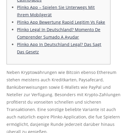
Plinko App – Spielen Sie Unterwegs Mit
Ihrem Mobilgerät
Plinko App Bewertung Rapid Legitim Vs Fake
Plinko Legal In Deutschland? Momento De
Comprender Sumado A Ayudar
Plinko App In Deutschland Legal? Das Sagt
Das Gesetz
Neben Kryptowährungen wie Bitcoin ebenso Ethereum
stehen meistens auch Kreditkarten, Paysafecard,
Banküberweisungen sowie E-Wallets wie PayPal und
Neteller zur Verfügung. Besonders mit Krypto-Zahlungen
profitierst du vonseiten schnellen und sicheren
Transaktionen. Eine sonstige beliebte Variante ist auch
auch natürlich expire Plinko Application, die fue Spielern
ermöglicht, dasjenige Runde jederzeit darüber hinaus
überall zu genießen.