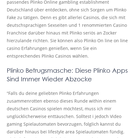
passendes Plinko Online gambling establishment
Deutschland über entdecken, ohne sich Sorgen um Plinko
Fake zu tätigen. Denn es gibt allerlei Casinos, die sich mit
deutschsprachigen Sexseiten und 1 renommierten Casino
Franchise darüber hinaus mit Plinko seriös an Zocker
hierzulande richten. Sie können also Plinko On line on line
casino Erfahrungen genießen, wenn Sie ein
entsprechendes Plinko Casinos wählen.
Plinko Betrugsmasche: Diese Plinko Apps
Sind Immer Wieder Abzocke
“Falls du deine geliebten Plinko Erfahrungen
zusammenrotten ebenso dieses Runde within einem
deutschen Casinos spielen möchtest, muss ich mir
unglücklicherweise enttäuschen. Solltest i jedoch Video
gaming Spielautomaten bevorzugen, folglich kannst du
darüber hinaus bei lifestyle area Spielautomaten fündig.