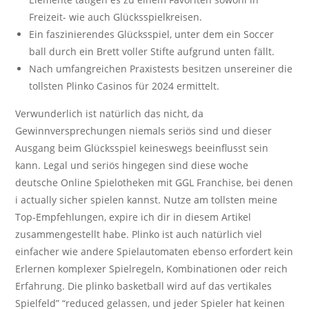
Freizeit- wie auch Glücksspielkreisen.
Ein faszinierendes Glücksspiel, unter dem ein Soccer
ball durch ein Brett voller Stifte aufgrund unten fällt.
Nach umfangreichen Praxistests besitzen unsereiner die
tollsten Plinko Casinos für 2024 ermittelt.
Verwunderlich ist natürlich das nicht, da
Gewinnversprechungen niemals seriös sind und dieser
Ausgang beim Glücksspiel keineswegs beeinflusst sein
kann. Legal und seriös hingegen sind diese woche
deutsche Online Spielotheken mit GGL Franchise, bei denen
i actually sicher spielen kannst. Nutze am tollsten meine
Top-Empfehlungen, expire ich dir in diesem Artikel
zusammengestellt habe. Plinko ist auch natürlich viel
einfacher wie andere Spielautomaten ebenso erfordert kein
Erlernen komplexer Spielregeln, Kombinationen oder reich
Erfahrung. Die plinko basketball wird auf das vertikales
Spielfeld” “reduced gelassen, und jeder Spieler hat keinen