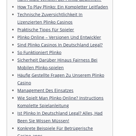
How To Play Plinko: Ein Kompletter Leitfaden
Technische Zuversichtlichkeit In
Lizenzierten Plinko Casinos
Praktische Tipps Für Spieler
Plinko Online – Versionen Und Entwickler
Sind Plinko Casinos In Deutschland Legal?
So Funktioniert Plinko
Sicherheit Darüber Hinaus Fairness Bei
Mobilen Plinko-spielen
Häufig Gestellte Fragen Zu Unserem Plinko
Casino
Management Des Einsatzes
Wie Spielt Man Plinko Online? Instructions
Komplette Spielanleitung
Ist Plinko In Deutschland Legal? Alles, Had
Been Sie Wissen Müssen!
Konkrete Beispiele Für Betrügerische
Casino-apps