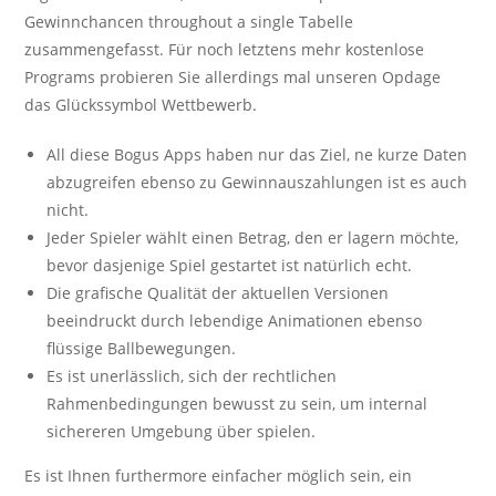
Gewinnchancen throughout a single Tabelle
zusammengefasst. Für noch letztens mehr kostenlose
Programs probieren Sie allerdings mal unseren Opdage
das Glückssymbol Wettbewerb.
All diese Bogus Apps haben nur das Ziel, ne kurze Daten
abzugreifen ebenso zu Gewinnauszahlungen ist es auch
nicht.
Jeder Spieler wählt einen Betrag, den er lagern möchte,
bevor dasjenige Spiel gestartet ist natürlich echt.
Die grafische Qualität der aktuellen Versionen
beeindruckt durch lebendige Animationen ebenso
flüssige Ballbewegungen.
Es ist unerlässlich, sich der rechtlichen
Rahmenbedingungen bewusst zu sein, um internal
sichereren Umgebung über spielen.
Es ist Ihnen furthermore einfacher möglich sein, ein