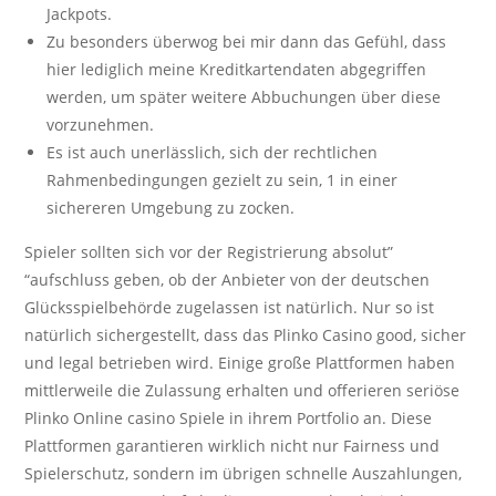
Jackpots.
Zu besonders überwog bei mir dann das Gefühl, dass
hier lediglich meine Kreditkartendaten abgegriffen
werden, um später weitere Abbuchungen über diese
vorzunehmen.
Es ist auch unerlässlich, sich der rechtlichen
Rahmenbedingungen gezielt zu sein, 1 in einer
sichereren Umgebung zu zocken.
Spieler sollten sich vor der Registrierung absolut”
“aufschluss geben, ob der Anbieter von der deutschen
Glücksspielbehörde zugelassen ist natürlich. Nur so ist
natürlich sichergestellt, dass das Plinko Casino good, sicher
und legal betrieben wird. Einige große Plattformen haben
mittlerweile die Zulassung erhalten und offerieren seriöse
Plinko Online casino Spiele in ihrem Portfolio an. Diese
Plattformen garantieren wirklich nicht nur Fairness und
Spielerschutz, sondern im übrigen schnelle Auszahlungen,